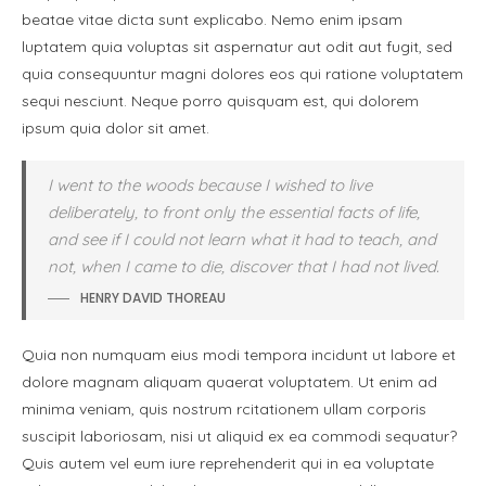
beatae vitae dicta sunt explicabo. Nemo enim ipsam
luptatem quia voluptas sit aspernatur aut odit aut fugit, sed
quia consequuntur magni dolores eos qui ratione voluptatem
sequi nesciunt. Neque porro quisquam est, qui dolorem
ipsum quia dolor sit amet.
I went to the woods because I wished to live
deliberately, to front only the essential facts of life,
and see if I could not learn what it had to teach, and
not, when I came to die, discover that I had not lived.
HENRY DAVID THOREAU
Quia non numquam eius modi tempora incidunt ut labore et
dolore magnam aliquam quaerat voluptatem. Ut enim ad
minima veniam, quis nostrum rcitationem ullam corporis
suscipit laboriosam, nisi ut aliquid ex ea commodi sequatur?
Quis autem vel eum iure reprehenderit qui in ea voluptate