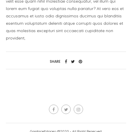
velit esse quam nihil molestiae consequatur, vel illum qui
lorem eum fugiat quo voluptas nulla pariatur? At vero eos et
accusamus et iusto odio dignissimos ducimus qui blanditiis
esentium voluptatum deleniti atque corrupti quos dolores et
quas molestias excepturi sint occaecati cupiditate non
provident,
SHARE
Goodgriefstories @2020 - All Right Reserved.